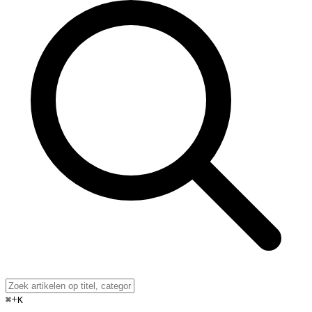
+
⌘
K