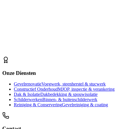
Inschrijven
Onze Diensten
Gevelrenovatie
Voegwerk, steenherstel & stucwerk
Constructief Onderhoud
MJOP, inspectie & verankering
Dak & Isolatie
Dakbedekking & spouwisolatie
Schilderwerken
Binnen- & buitenschilderwerk
Reiniging & Conservering
Gevelreiniging & coating
Contact